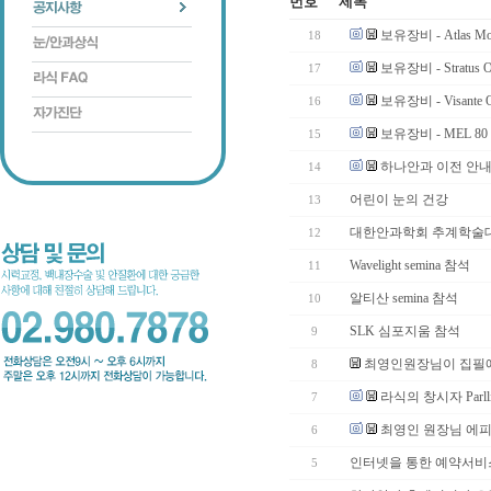
번호
제목
보유장비 - Atlas Mod
18
보유장비 - Stratu
17
보유장비 - Visante
16
보유장비 - MEL 80
15
하나안과 이전 안
14
어린이 눈의 건강
13
대한안과학회 추계학술
12
Wavelight semina 참석
11
알티산 semina 참석
10
SLK 심포지움 참석
9
최영인원장님이 집필에
8
라식의 창시자 Parll
7
최영인 원장님 에
6
인터넷을 통한 예약서비
5