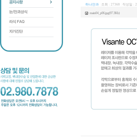
하나안과
|
조회 : 27368
|
작성일 :
2
main04_p06.jpg(97.3Kb)