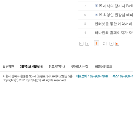
라식의 창시자 Parll
7
최영인 원장님 에
6
인터넷을 통한 예약서비
5
하나안과 홈페이지가 
4
1
2
회원약관
개인정보 보호방
진료시간안
찾아오시는길
비급여진료표
침
내