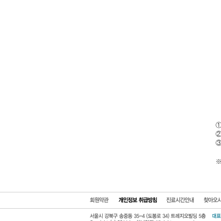
①
②
③
※
회원약관
개인정보 보호방
진료시간안
찾아오